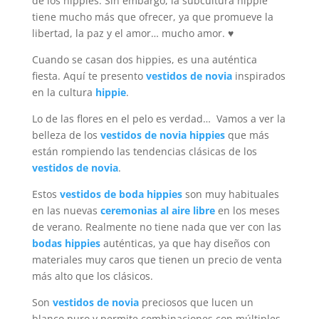
de los hippies. Sin embargo, la subcultura hippie
tiene mucho más que ofrecer, ya que promueve la
libertad, la paz y el amor… mucho amor. ♥
Cuando se casan dos hippies, es una auténtica
fiesta. Aquí te presento
vestidos de novia
inspirados
en la cultura
hippie
.
Lo de las flores en el pelo es verdad… Vamos a ver la
belleza de los
vestidos de novia hippies
que más
están rompiendo las tendencias clásicas de los
vestidos de novia
.
Estos
vestidos de boda hippies
son muy habituales
en las nuevas
ceremonias al aire libre
en los meses
de verano. Realmente no tiene nada que ver con las
bodas hippies
auténticas, ya que hay diseños con
materiales muy caros que tienen un precio de venta
más alto que los clásicos.
Son
vestidos de novia
preciosos que lucen un
blanco puro y permite combinaciones con múltiples