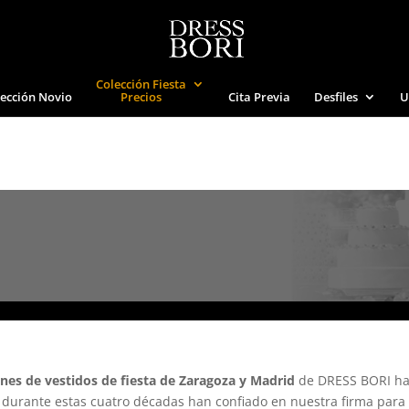
Colección Fiesta
ección Novio
Precios
Cita Previa
Desfiles
U
ones de vestidos de fiesta de Zaragoza y Madrid
de DRESS BORI han
durante estas cuatro décadas han confiado en nuestra firma para