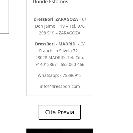
Dónde Estamos
DressBori ZARAGOZA
- C/
Don Jaime I, 19 – Tel. 976
298 519 – ZARAGOZA
DressBori
-
MADRID
- C/
Francisco Silvela 72 -
28028 MADRID. Tel. Cita:
914013867 - 653 060 466
Whatsapp: 675886915
info@dressbori.com
Cita Previa