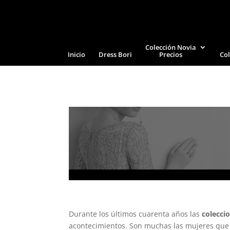
Colección Novia
Inicio
Dress Bori
Precios
Col
Durante los últimos cuarenta años las
colecci
acontecimientos. Son muchas las mujeres que 