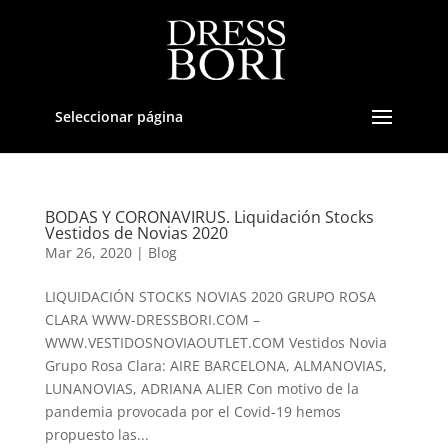
Seleccionar página
BODAS Y CORONAVIRUS. Liquidación Stocks
Vestidos de Novias 2020
Mar 26, 2020
|
Blog
LIQUIDACIÓN STOCKS NOVIAS 2020 GRUPO ROSA
CLARA WWW-DRESSBORI.COM –
WWW.VESTIDOSNOVIAOUTLET.COM Vestidos Novia
Grupo Rosa Clara: AIRE BARCELONA, ALMANOVIAS,
LUNANOVIAS, ADRIANA ALIER Con motivo de la
pandemia provocada por el Covid-19 hemos
propuesto las...