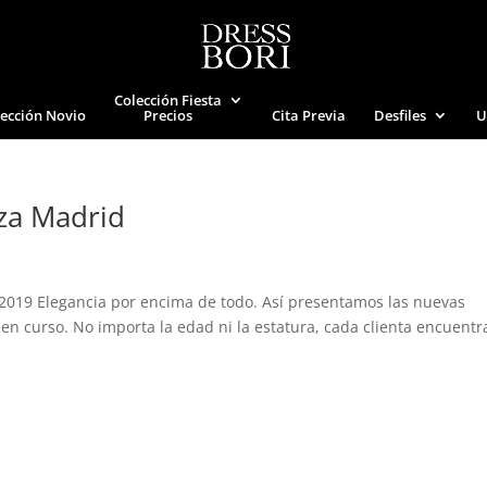
Colección Fiesta
ección Novio
Precios
Cita Previa
Desfiles
U
oza Madrid
a 2019 Elegancia por encima de todo. Así presentamos las nuevas
 en curso. No importa la edad ni la estatura, cada clienta encuentr