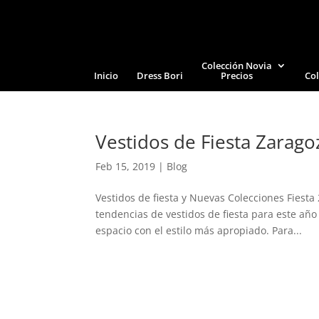
Colección Novia
Inicio
Dress Bori
Precios
Col
Vestidos de Fiesta Zarag
Feb 15, 2019
|
Blog
Vestidos de fiesta y Nuevas Colecciones Fiest
tendencias de vestidos de fiesta para este año
espacio con el estilo más apropiado. Para...