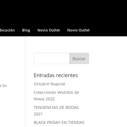
bicación
Blog
Novia Outlet
Novio Outlet
Entradas recientes
Octubre Nupcial
a su
Colecciones Vestidos de
Novia 2022
TENDENCIAS DE BODAS
2021
BLACK FRIDAY EN TIENDAS