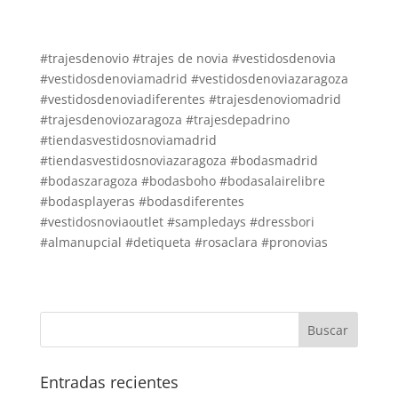
#trajesdenovio #trajes de novia #vestidosdenovia
#vestidosdenoviamadrid #vestidosdenoviazaragoza
#vestidosdenoviadiferentes #trajesdenoviomadrid
#trajesdenoviozaragoza #trajesdepadrino
#tiendasvestidosnoviamadrid
#tiendasvestidosnoviazaragoza #bodasmadrid
#bodaszaragoza #bodasboho #bodasalairelibre
#bodasplayeras #bodasdiferentes
#vestidosnoviaoutlet #sampledays #dressbori
#almanupcial #detiqueta #rosaclara #pronovias
Entradas recientes