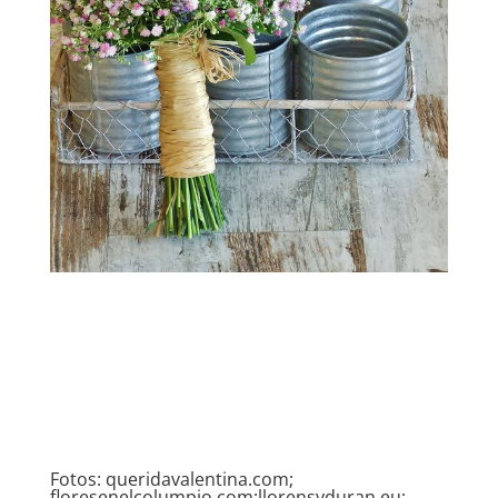
Fotos: queridavalentina.com;
floresenelcolumpio.com;llorensyduran.eu;