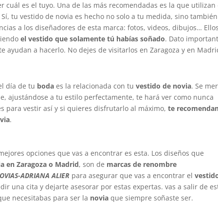
er cuál es el tuyo. Una de las más recomendadas es la que utilizan
. Sí, tu vestido de novia es hecho no solo a tu medida, sino tambié
encias a los diseñadores de esta marca: fotos, videos, dibujos… Ello
niendo
el vestido que solamente tú habías soñado
. Dato important
te ayudan a hacerlo. No dejes de visitarlos en Zaragoza y en Madri
l día de tu
boda
es la relacionada con tu
vestido de novia
. Se me
e, ajustándose a tu estilo perfectamente, te hará ver como nunca
 para vestir así y si quieres disfrutarlo al máximo,
te recomenda
via
.
 mejores opciones que vas a encontrar es esta. Los diseños que
ia en Zaragoza o Madrid
, son de
marcas de renombre
VIAS-ADRIANA ALIER
para asegurar que vas a encontrar el
vestid
ir una cita y dejarte asesorar por estas expertas. vas a salir de es
 que necesitabas para ser la
novia
que siempre soñaste ser.