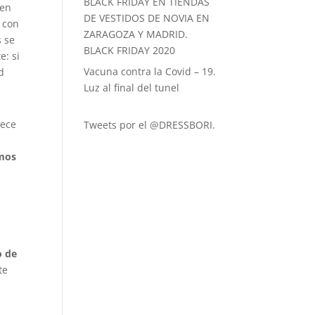
BLACK FRIDAY EN TIENDAS
 en
DE VESTIDOS DE NOVIA EN
n con
ZARAGOZA Y MADRID.
s se
BLACK FRIDAY 2020
e: si
Vacuna contra la Covid – 19.
d
Luz al final del tunel
rece
Tweets por el @DRESSBORI.
mos
o de
te