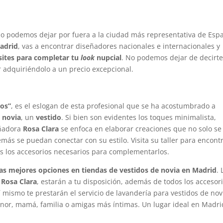
o podemos dejar por fuera a la ciudad más representativa de Esp
Madrid
, vas a encontrar diseñadores nacionales e internacionales y
sites para completar tu
look
nupcial
. No podemos dejar de decirt
ar adquiriéndolo a un precio excepcional.
mos”
, es el eslogan de esta profesional que se ha acostumbrado a
a
novia
, un
vestido
. Si bien son evidentes los toques minimalista,
eñadora
Rosa Clara
se enfoca en elaborar creaciones que no solo se
emás se puedan conectar con su estilo. Visita su taller para encont
s los accesorios necesarios para complementarlos.
las mejores opciones en tiendas de vestidos de novia en Madrid
. 
 Rosa Clara
, estarán a tu disposición, además de todos los accesor
í mismo te prestarán el servicio de lavandería para vestidos de nov
nor, mamá, familia o amigas más íntimas. Un lugar ideal en Madri