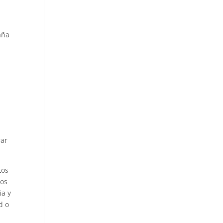
aña
e
rar
Los
ios
ia y
d o